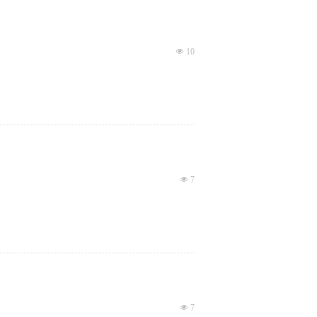
넶
10
넶
7
넶
7