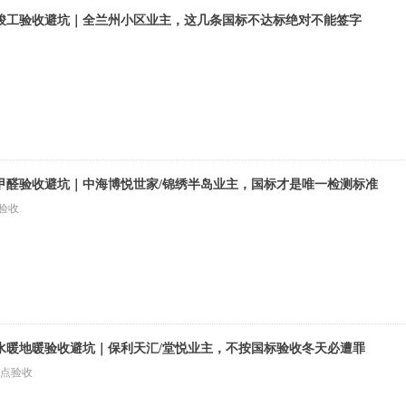
竣工验收避坑｜全兰州小区业主，这几条国标不达标绝对不能签字
甲醛验收避坑｜中海博悦世家/锦绣半岛业主，国标才是唯一检测标准
验收
水暖地暖验收避坑｜保利天汇/堂悦业主，不按国标验收冬天必遭罪
节点验收