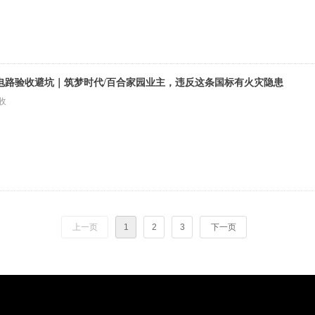
电路验收避坑｜筑梦时代/百合家园业主，违反这条国标有火灾隐患
收
上一页
1
2
3
下一页